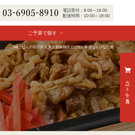
電話
受付
：
8:00～16:00
配達
時間：
10:00～18:00
-6905-8910
ご予算で探す
3種ごはんの彩り弁当 東京都板橋区で仕出し弁当ならひなた屋
カートを見る