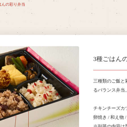
はんの彩り弁当
3種ごはん
三種類のご飯と
るバランス弁当
チキンチーズカツ /
卵焼き / 和え物 /
※副菜の内容は