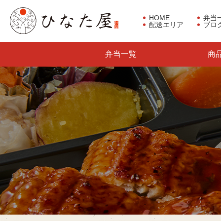
HOME
弁当
配送エリア
ブロ
東京都板橋区で仕出し弁当な
弁当一覧
商
らひなた屋