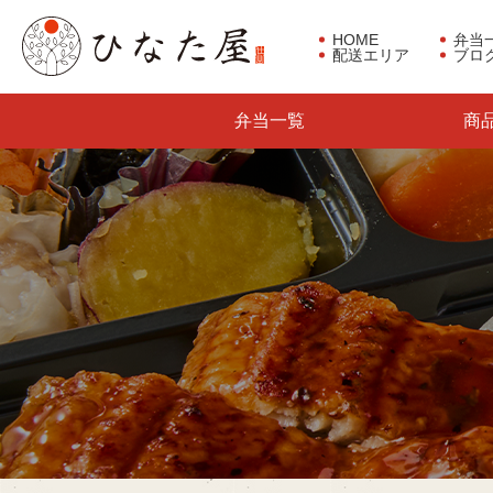
HOME
弁当
配送エリア
ブロ
東京都板橋区で仕出し弁当な
弁当一覧
商
らひなた屋