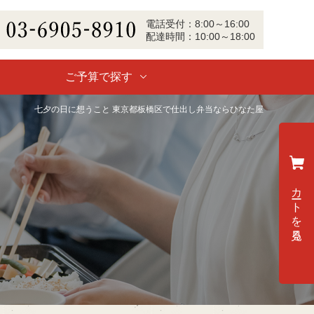
電話
受付
：
8:00～16:00
配達
時間：
10:00～18:00
-6905-8910
ご予算で探す
七夕の日に想うこと 東京都板橋区で仕出し弁当ならひなた屋
カートを見る