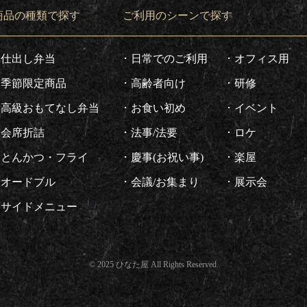
商品の種類で探す
ご利用のシーンで探す
仕出し弁当
日常でのご利用
オフィス用
季節限定商品
高齢者向け
研修
高級おもてなし弁当
お食い初め
イベント
会席折詰
法事/法要
ロケ
とんかつ・フライ
慶事(お祝い事)
楽屋
オードブル
会議/お集まり
展示会
サイドメニュー
© 2025 ひなた屋 All Rights Reserved.