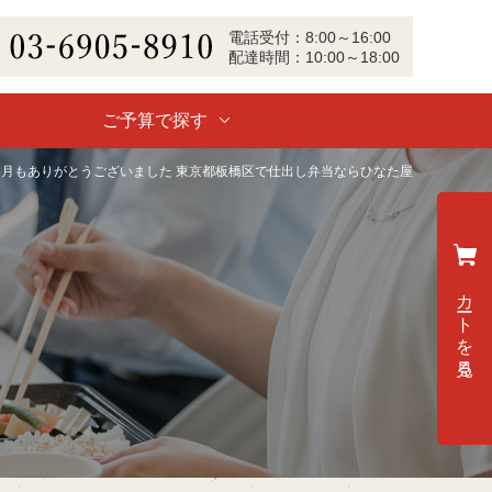
電話
受付
：
8:00～16:00
配達
時間：
10:00～18:00
-6905-8910
ご予算で探す
5月もありがとうございました 東京都板橋区で仕出し弁当ならひなた屋
カートを見る