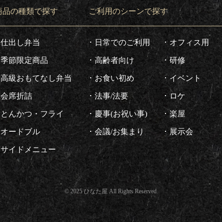
商品の種類で探す
ご利用のシーンで探す
仕出し弁当
日常でのご利用
オフィス用
季節限定商品
高齢者向け
研修
高級おもてなし弁当
お食い初め
イベント
会席折詰
法事/法要
ロケ
とんかつ・フライ
慶事(お祝い事)
楽屋
オードブル
会議/お集まり
展示会
サイドメニュー
© 2025 ひなた屋 All Rights Reserved.