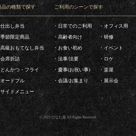
商品の種類で探す
ご利用のシーンで探す
仕出し弁当
日常でのご利用
オフィス用
季節限定商品
高齢者向け
研修
高級おもてなし弁当
お食い初め
イベント
会席折詰
法事/法要
ロケ
とんかつ・フライ
慶事(お祝い事)
楽屋
オードブル
会議/お集まり
展示会
サイドメニュー
© 2025 ひなた屋 All Rights Reserved.