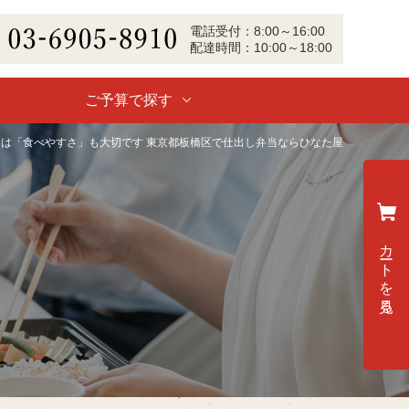
電話
受付
：
8:00～16:00
配達
時間：
10:00～18:00
-6905-8910
ご予算で探す
は「食べやすさ」も大切です 東京都板橋区で仕出し弁当ならひなた屋
カートを見る