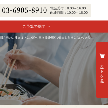
電話
受付
：
8:00～16:00
配達
時間：
10:00～18:00
-6905-8910
ご予算で探す
会議弁当のご注文はひなた屋へ 東京都板橋区で仕出し弁当ならひなた屋
カートを見る