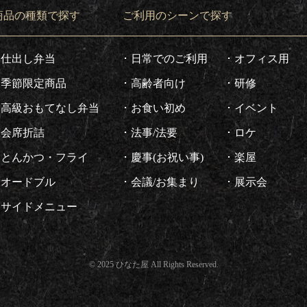
商品の種類で探す
ご利用のシーンで探す
仕出し弁当
日常でのご利用
オフィス用
季節限定商品
高齢者向け
研修
高級おもてなし弁当
お食い初め
イベント
会席折詰
法事/法要
ロケ
とんかつ・フライ
慶事(お祝い事)
楽屋
オードブル
会議/お集まり
展示会
サイドメニュー
© 2025 ひなた屋 All Rights Reserved.