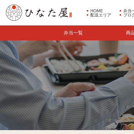
HOME
弁当
配送エリア
ブロ
東京都板橋区で仕出し弁当な
弁当一覧
商
らひなた屋