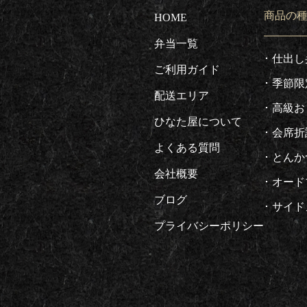
商品の
HOME
弁当一覧
仕出し
ご利用ガイド
季節限
配送エリア
高級お
ひなた屋について
会席折
よくある質問
とんか
会社概要
オード
ブログ
サイド
プライバシーポリシー