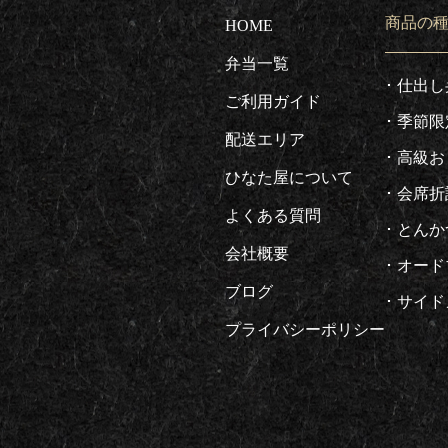
商品の
HOME
弁当一覧
仕出し
ご利用ガイド
季節限
配送エリア
高級お
ひなた屋について
会席折
よくある質問
とんか
会社概要
オード
ブログ
サイド
プライバシーポリシー