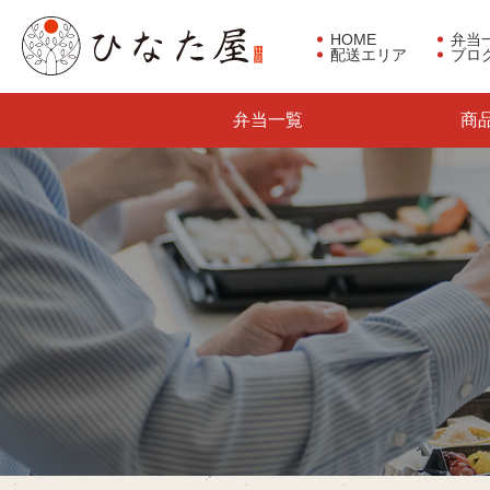
HOME
弁当
配送エリア
ブロ
東京都板橋区で仕出し弁当な
弁当一覧
商
らひなた屋