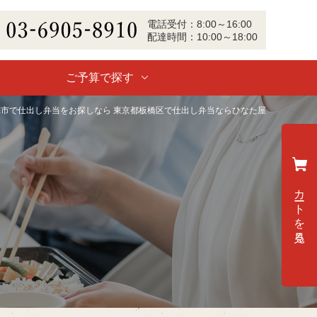
電話
受付
：
8:00～16:00
配達
時間：
10:00～18:00
-6905-8910
ご予算で探す
光市で仕出し弁当をお探しなら 東京都板橋区で仕出し弁当ならひなた屋
カートを見る