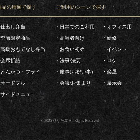
商品の種類で探す
ご利用のシーンで探す
仕出し弁当
日常でのご利用
オフィス用
季節限定商品
高齢者向け
研修
高級おもてなし弁当
お食い初め
イベント
会席折詰
法事/法要
ロケ
とんかつ・フライ
慶事(お祝い事)
楽屋
オードブル
会議/お集まり
展示会
サイドメニュー
© 2025 ひなた屋 All Rights Reserved.