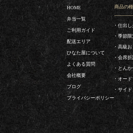
商品の
HOME
弁当一覧
仕出し
ご利用ガイド
季節限
配送エリア
高級お
ひなた屋について
会席折
よくある質問
とんか
会社概要
オード
ブログ
サイド
プライバシーポリシー