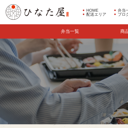
HOME
弁当
配送エリア
ブロ
東京都板橋区で仕出し弁当な
弁当一覧
商
らひなた屋