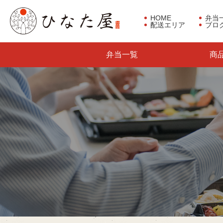
HOME
弁当
配送エリア
ブロ
東京都板橋区で仕出し弁当な
弁当一覧
商
らひなた屋