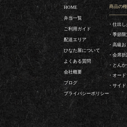
商品の
HOME
弁当一覧
仕出し
ご利用ガイド
季節限
配送エリア
高級お
ひなた屋について
会席折
よくある質問
とんか
会社概要
オード
ブログ
サイド
プライバシーポリシー