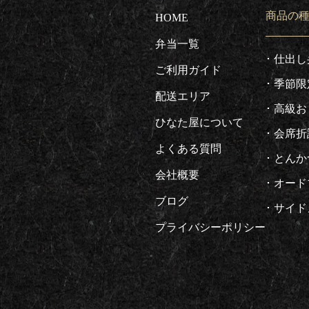
商品の
HOME
弁当一覧
仕出し
ご利用ガイド
季節限
配送エリア
高級お
ひなた屋について
会席折
よくある質問
とんか
会社概要
オード
ブログ
サイド
プライバシーポリシー