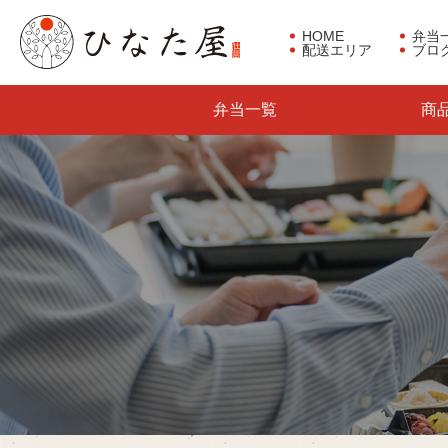
HOME
弁当
配送エリア
ブロ
東京都板橋区で仕出し弁当な
弁当一覧
商
らひなた屋