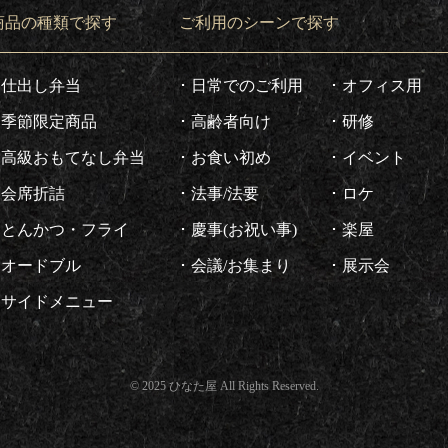
商品の種類で探す
ご利用のシーンで探す
仕出し弁当
日常でのご利用
オフィス用
季節限定商品
高齢者向け
研修
高級おもてなし弁当
お食い初め
イベント
会席折詰
法事/法要
ロケ
とんかつ・フライ
慶事(お祝い事)
楽屋
オードブル
会議/お集まり
展示会
サイドメニュー
© 2025 ひなた屋 All Rights Reserved.