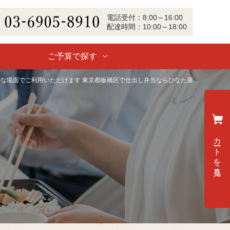
電話
受付
：
8:00～16:00
配達
時間：
10:00～18:00
-6905-8910
ご予算で探す
な場面でご利用いただけます 東京都板橋区で仕出し弁当ならひなた屋
カートを見る