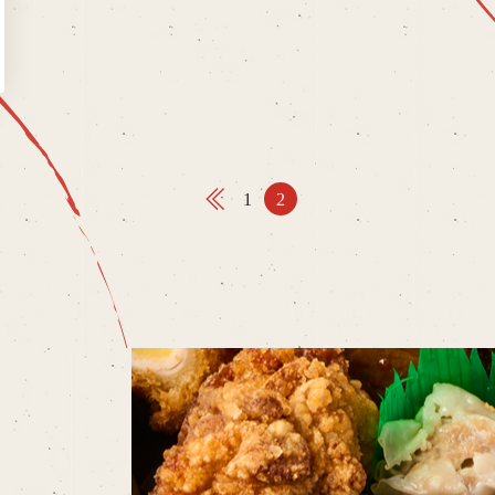
1
2
前
の
ペ
ー
ジ