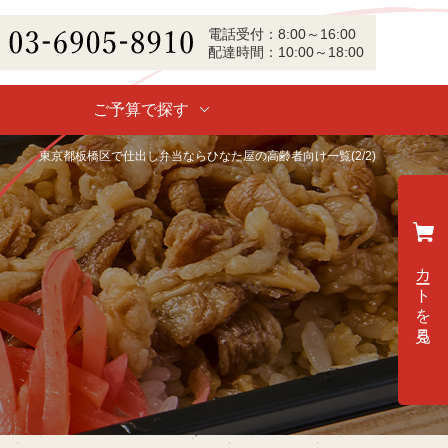
電話
受付
：
8:00～16:00
配達
時間：
10:00～18:00
-6905-8910
ご予算で探す
東京都板橋区で仕出し弁当ならひなた屋の高齢者向け一覧(2/2)
カートを見る