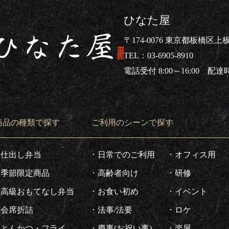
ひなた屋
〒174-0076 東京都板橋区上板橋
03-6905-8910
電話受付 8:00～16:00 配達時間
仕出し弁当ならひなた屋
商品の種類で探す
ご利用のシーンで探す
仕出し弁当
日常でのご利用
オフィス用
季節限定商品
高齢者向け
研修
高級おもてなし弁当
お食い初め
イベント
会席折詰
法事/法要
ロケ
とんかつ・フライ
慶事(お祝い事)
楽屋