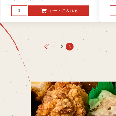
1
2
3
前
の
ペ
ー
ジ