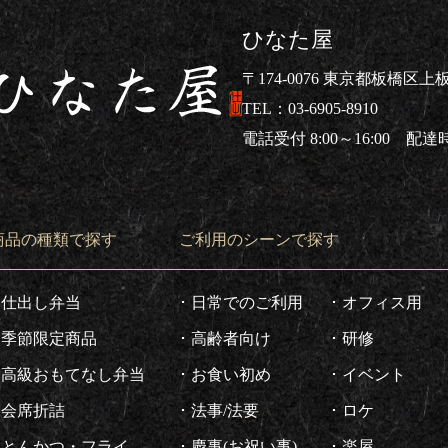
ひなた屋
〒174-0076 東京都板橋区上板橋
03-6905-8910
電話受付 8:00～16:00 配達時間
仕出し弁当ならひなた屋
商品の種類で探す
ご利用のシーンで探す
仕出し弁当
日常でのご利用
オフィス用
季節限定商品
高齢者向け
研修
高級おもてなし弁当
お食い初め
イベント
会席折詰
法事/法要
ロケ
とんかつ・フライ
慶事(お祝い事)
楽屋