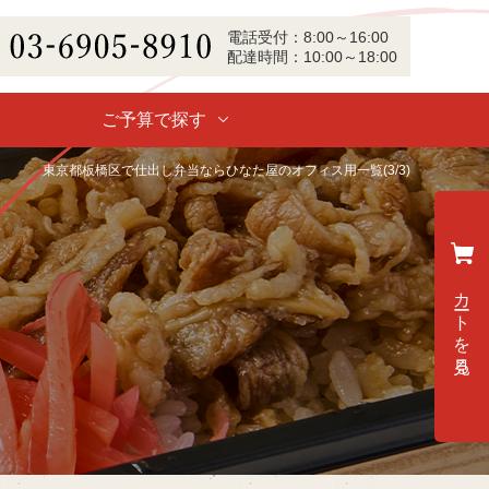
電話
受付
：
8:00～16:00
配達
時間：
10:00～18:00
-6905-8910
ご予算で探す
東京都板橋区で仕出し弁当ならひなた屋のオフィス用一覧(3/3)
カートを見る