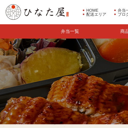
HOME
弁当
配送エリア
ブロ
東京都板橋区で仕出し弁当な
弁当一覧
商
らひなた屋