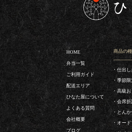
東京都板橋区で仕出し
商品の
HOME
弁当一覧
仕出し
ご利用ガイド
季節限
配送エリア
高級お
ひなた屋について
会席折
よくある質問
とんか
会社概要
オード
ブログ